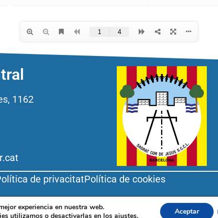
tral
es, 1162
r.cat
olítica de privacitat
Política de cookies
 mejor experiencia en nuestra web.
Aceptar
es utilizamos o desactivarlas en los
ajustes
.