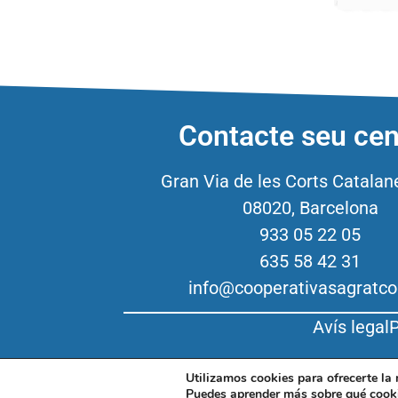
Contacte seu cen
Gran Via de les Corts Catalan
08020, Barcelona
933 05 22 05
635 58 42 31
info@cooperativasagratco
Avís legal
P
Utilizamos cookies para ofrecerte la
Puedes aprender más sobre qué cooki