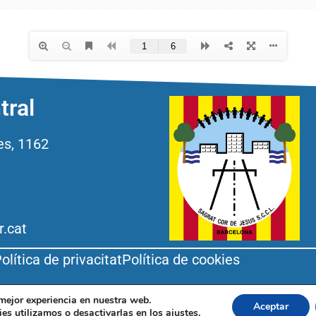
tral
es, 1162
r.cat
olítica de privacitat
Política de cookies
 mejor experiencia en nuestra web.
Aceptar
es utilizamos o desactivarlas en los
ajustes
.