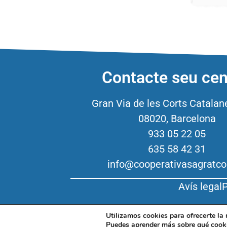
Contacte seu cen
Gran Via de les Corts Catalan
08020, Barcelona
933 05 22 05
635 58 42 31
info@cooperativasagratco
Avís legal
P
Utilizamos cookies para ofrecerte la
Puedes aprender más sobre qué cooki