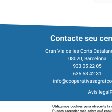
Contacte seu cen
Gran Via de les Corts Catalan
08020, Barcelona
933 05 22 05
635 58 42 31
info@cooperativasagratco
Avís legal
P
Utilizamos cookies para ofrecerte la
Puedes aprender más sobre qué cooki