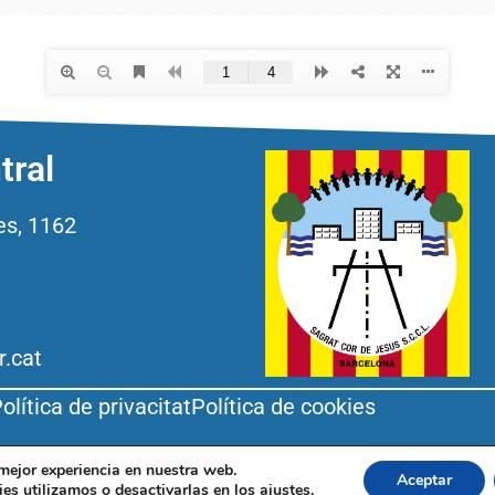
tral
es, 1162
r.cat
olítica de privacitat
Política de cookies
 mejor experiencia en nuestra web.
Aceptar
es utilizamos o desactivarlas en los
ajustes
.